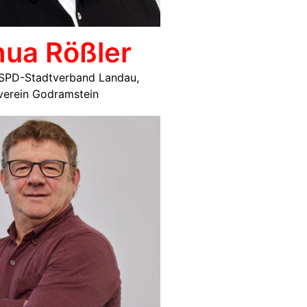
hua Rößler
m SPD-Stadtverband Landau,
verein Godramstein