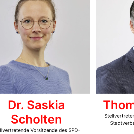
Dr. Saskia
Thom
Scholten
Stellvertret
Stadtverb
llvertretende Vorsitzende des SPD-