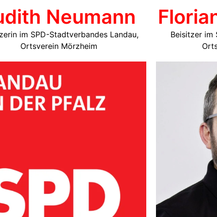
udith Neumann
Floria
tzerin im SPD-Stadtverbandes Landau,
Beisitzer i
Ortsverein Mörzheim
Ort